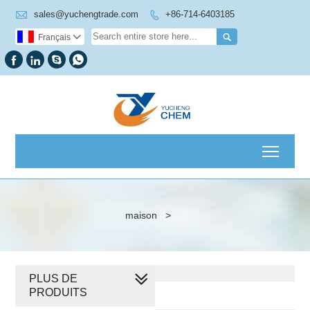

sales@yuchengtrade.com
+86-714-6403185


Français





Toggl
maison
>
PLUS DE
PRODUITS