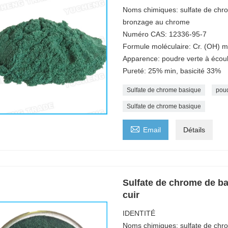
Noms chimiques: sulfate de chr
bronzage au chrome
Numéro CAS: 12336-95-7
Formule moléculaire: Cr. (OH) 
Apparence: poudre verte à écoul
Pureté: 25% min, basicité 33%
Sulfate de chrome basique
poud
Sulfate de chrome basique

Email
Détails
Sulfate de chrome de ba
cuir
IDENTITÉ
Noms chimiques: sulfate de chr