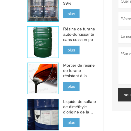
99%
plus
Résine de furane
auto-durcissante
sans cuisson pour
la fonte, l'acier et
les métaux non
plus
ferreux
Mortier de résine
de furane
résistant à la
corrosion pour les
briques acides
plus
sou
Liquide de sulfate
de diméthyle
d'origine de la
Chine à vendre
plus