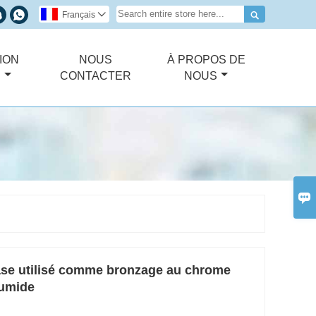



Français

ION
NOUS
À PROPOS DE
E
CONTACTER
NOUS

ase utilisé comme bronzage au chrome
humide