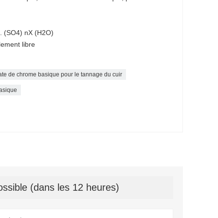
m. (SO4) nX (H2O)
ement libre
ate de chrome basique pour le tannage du cuir
basique
ssible (dans les 12 heures)