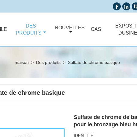


DES
EXPOSIT
NOUVELLES
ILE
CAS
PRODUITS
DUSIN
maison
>
Des produits
>
Sulfate de chrome basique
ate de chrome basique
Sulfate de chrome de b
pour le bronzage bleu 
IDENTITÉ