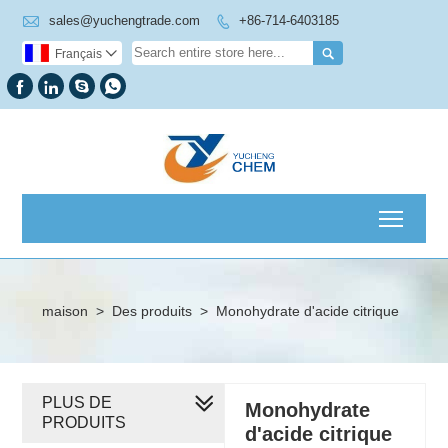

sales@yuchengtrade.com
+86-714-6403185


Français





Toggl
maison
>
Des produits
>
Monohydrate d'acide citrique
PLUS DE
Monohydrate
PRODUITS
d'acide citrique