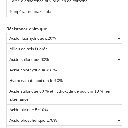
Force d'adhérence aux briques de carbone
D
Température maximale
Résistance chimique
Acide fluorhydrique ≤20%
+
Milieu de sels fluorés
+
Acide sulfurique≤60%
+
Acide chlorhydrique ≤31%
+
Hydroxyde de sodium 5~10%
+
Acide sulfurique 60 % et hydroxyde de sodium 10 %, en
+
alternance
Acide nitrique 5~10%
+
Acide phosphorique ≤75%
+