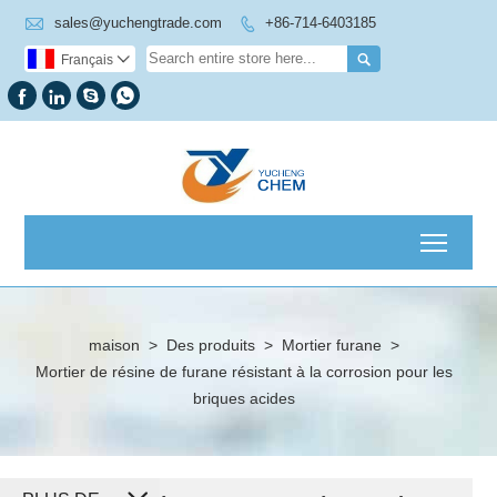

sales@yuchengtrade.com
+86-714-6403185


Français





Toggl
maison
>
Des produits
>
Mortier furane
>
Mortier de résine de furane résistant à la corrosion pour les
briques acides