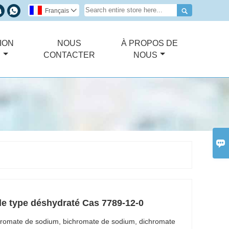



Français

ION
NOUS
À PROPOS DE
E
CONTACTER
NOUS

e type déshydraté Cas 7789-12-0
romate de sodium, bichromate de sodium, dichromate