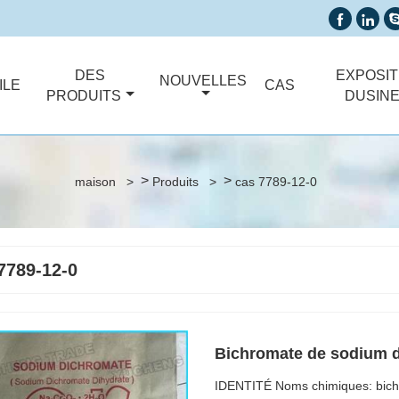


DES
EXPOSIT
NOUVELLES
ILE
CAS
PRODUITS
DUSIN
>
>
maison
>
Produits
>
cas 7789-12-0
7789-12-0
Bichromate de sodium d
IDENTITÉ Noms chimiques: bich