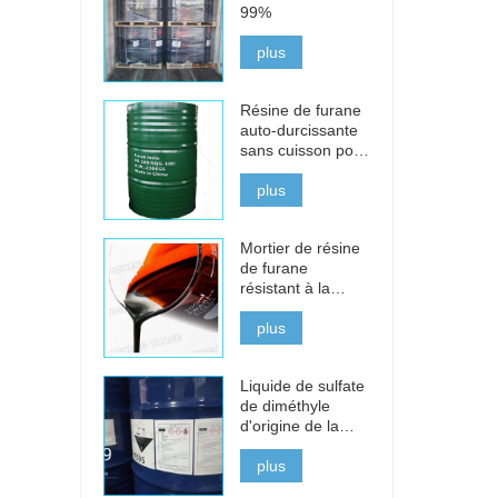
99%
plus
Résine de furane
auto-durcissante
sans cuisson pour
la fonte, l'acier et
les métaux non
plus
ferreux
Mortier de résine
de furane
résistant à la
corrosion pour les
briques acides
plus
Liquide de sulfate
de diméthyle
d'origine de la
Chine à vendre
plus