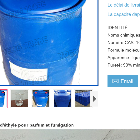
Le délai de livr
La capacité da
IDENTITÉ
Noms chimiques:
Numéro CAS: 1
Formule molécu
Apparence: liqui
Pureté: 99% mi

Email
d'éthyle pour parfum et fumigatio
n