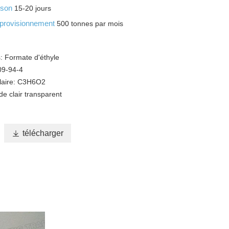
aison
15-20 jours
pprovisionnement
500 tonnes par mois
 Formate d'éthyle
09-94-4
laire: C3H6O2
de clair transparent
n

télécharger