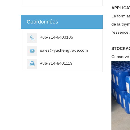
APPLICA
Le formiat
Coordonnées
de la thy
l'essence,
+86-714-6403185

STOCKA
sales@yuchengtrade.com

Conservé d
+86-714-6401119
