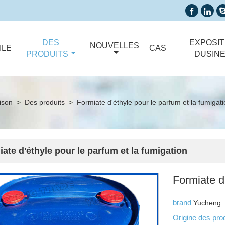


DES
EXPOSIT
NOUVELLES
ILE
CAS
PRODUITS
DUSIN
ison
>
Des produits
>
Formiate d'éthyle pour le parfum et la fumigat
ate d'éthyle pour le parfum et la fumigation
Formiate d
brand
Yucheng
Origine des pro