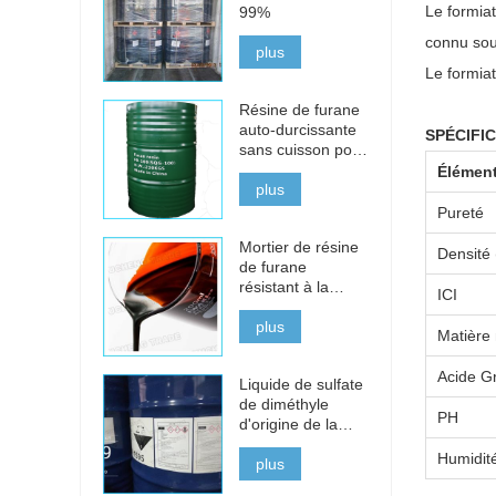
Le formiat
99%
connu sou
plus
Le formiat
Résine de furane
auto-durcissante
SPÉCIFI
sans cuisson pour
la fonte, l'acier et
Élément
les métaux non
plus
ferreux
Pureté
Mortier de résine
Densité 
de furane
résistant à la
ICI
corrosion pour les
briques acides
plus
Matière 
Acide Gr
Liquide de sulfate
de diméthyle
PH
d'origine de la
Chine à vendre
Humidit
plus