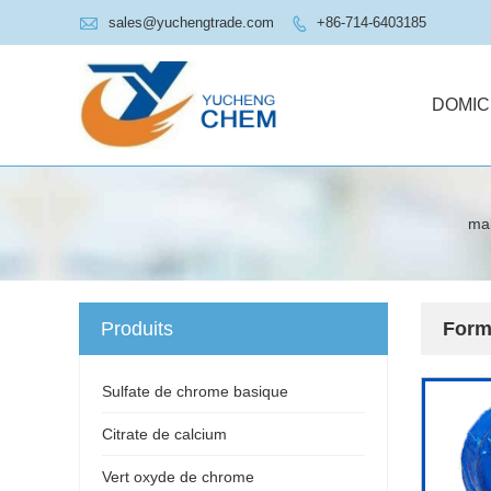

sales@yuchengtrade.com
+86-714-6403185

DOMIC
ma
Produits
Formi
Sulfate de chrome basique
Citrate de calcium
Vert oxyde de chrome