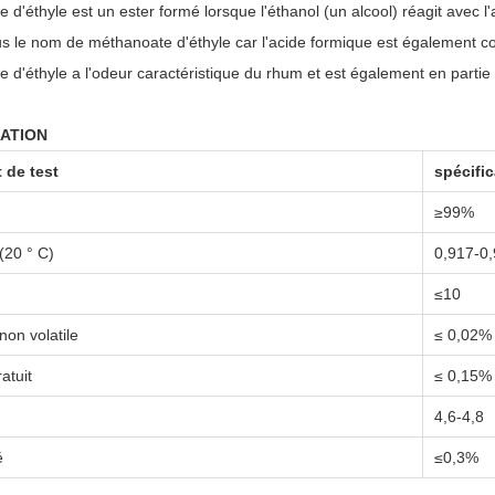
e d'éthyle est un ester formé lorsque l'éthanol (un alcool) réagit avec l
s le nom de méthanoate d'éthyle car l'acide formique est également 
e d'éthyle a l'odeur caractéristique du rhum et est également en parti
CATION
 de test
spécific
≥99%
(20 ° C)
0,917-0
≤10
non volatile
≤ 0,02%
atuit
≤ 0,15%
4,6-4,8
é
≤0,3%