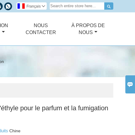



Français

ION
NOUS
À PROPOS DE
E
CONTACTER
NOUS
ion

'éthyle pour le parfum et la fumigation
duits
Chine