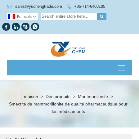

sales@yuchengtrade.com
+86-714-6403185


Français





Toggl
maison
>
Des produits
>
Montmorillonite
>
Smectite de montmorillonite de qualité pharmaceutique pour
les médicaments